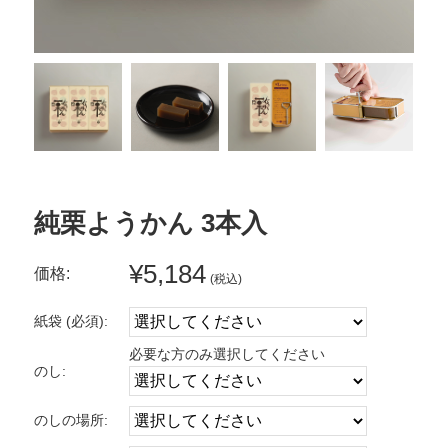
純栗ようかん 3本入
¥5,184
価格:
(税込)
紙袋 (必須):
必要な方のみ選択してください
のし:
のしの場所: