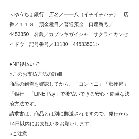
＜ゆうちょ銀行 店名／一一八（イチイチハチ） 店
番／１１８ 預金種目／普通預金 口座番号／
4453350 名義／カブシキガイシャ サクライカンセ
イドウ 記号番号／11180ー44533501＞
●NP後払いで
○このお支払方法の詳細
商品の到着を確認してから、「コンビニ」「郵便局」
「銀行」「LINE Pay」で後払いできる安心・簡単な決
済方法です。
請求書は、商品とは別に郵送されますので、発行から
14日以内にお支払いをお願いします。
○ご注意