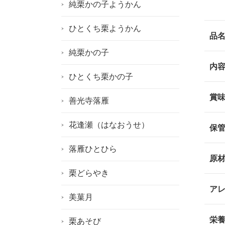
純栗かの子ようかん
ひとくち栗ようかん
品
純栗かの子
内
ひとくち栗かの子
賞
善光寺落雁
花逢瀬（はなおうせ）
保
落雁ひとひら
原
栗どらやき
ア
美菓月
栄
栗あそび