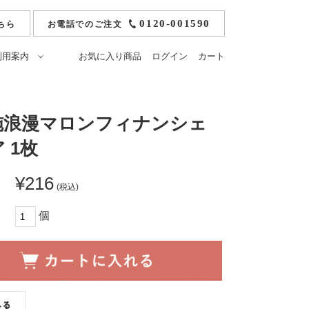
0120-001590
ちら
お電話でのご注文
利用案内
お気に入り商品
ログイン
カート
ご注文方法
冷凍モンブラン
お支払いについて
純栗かの子ようかん
施浪漫マロンフィナンシェ
ト
送料・配送・返品につ
ひとくち栗かの子
 1枚
いて
おうせ）
落雁ひとひら
のし・ギフト包装・紙
袋について
¥216
栗あそび
(税込)
よくあるご質問
せ
マカロン
個
原材料
マロンパイ
栄養成分表
栗アイス小布施
栗みつ