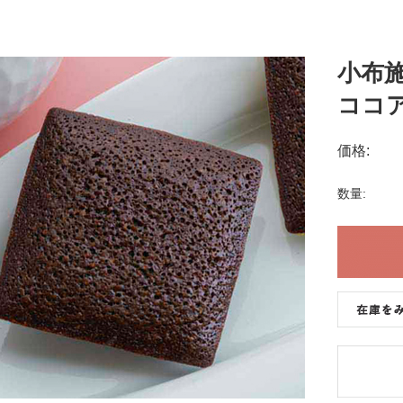
小布
ココア
価格:
数量: