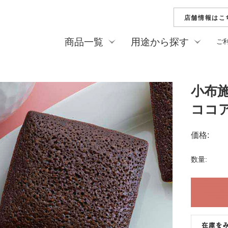
店舗情報はこ
商品一覧
用途から探す
ご
新商品
夏の贈り物（お中元
季節のお菓子
他）
栗水ようかん
純栗ようかん
小布
ご家庭用・プチギフ
ひとくち栗ようかん
純栗かの子
ココア
慶事
善光寺落雁
花逢瀬（はな
弔事
栗どらやき
美菓月
価格:
栗菓詰合せ
ひとくち詰合
数量:
フィナンシェ
ダコワーズ
焼菓子詰合せ
リーフパイ
栗おこわ（冷凍）
栗ペースト
栗の渋皮煮
ビン詰め