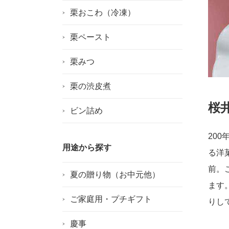
栗おこわ（冷凍）
栗ペースト
栗みつ
栗の渋皮煮
桜
ビン詰め
20
用途から探す
る洋
前。
夏の贈り物（お中元他）
ます
ご家庭用・プチギフト
りし
慶事