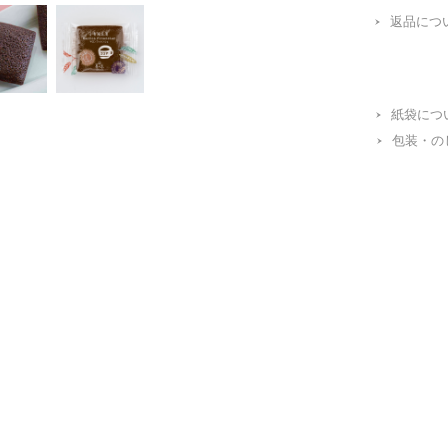
返品につ
紙袋につ
包装・の