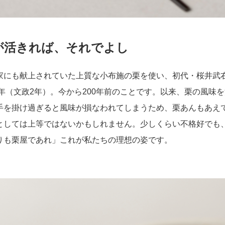
が活きれば、それでよし
家にも献上されていた上質な小布施の栗を使い、初代・桜井武
19年（文政2年）。今から200年前のことです。以来、栗の風
手を掛け過ぎると風味が損なわれてしまうため、栗あんもあえ
としては上等ではないかもしれません。少しくらい不格好でも
りも栗屋であれ」これが私たちの理想の姿です。