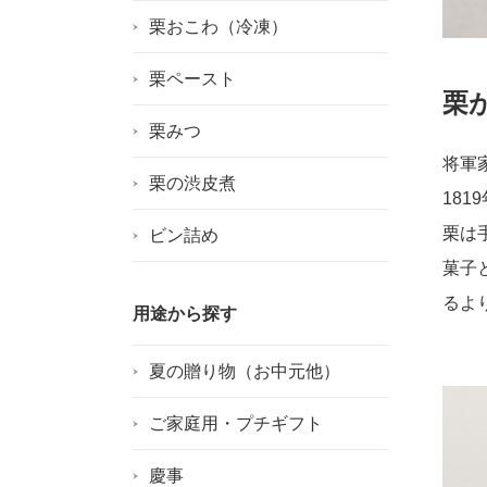
栗おこわ（冷凍）
栗ペースト
栗
栗みつ
将軍
栗の渋皮煮
18
栗は
ビン詰め
菓子
るよ
用途から探す
夏の贈り物（お中元他）
ご家庭用・プチギフト
慶事