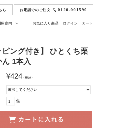
0120-001590
ちら
お電話でのご注文
利用案内
お気に入り商品
ログイン
カート
ご注文方法
冷凍モンブラン
お支払いについて
純栗かの子ようかん
ッピング付き】 ひとくち栗
ト
送料・配送・返品につ
ひとくち栗かの子
ん 1本入
いて
おうせ）
落雁ひとひら
のし・ギフト包装・紙
袋について
¥424
栗あそび
(税込)
よくあるご質問
せ
マカロン
:
原材料
マロンパイ
栄養成分表
栗アイス小布施
個
栗みつ