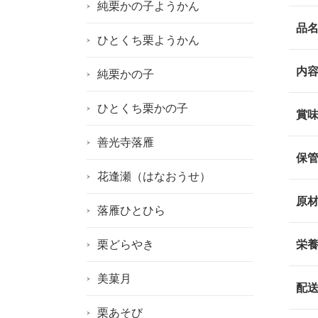
純栗かの子ようかん
品
ひとくち栗ようかん
内
純栗かの子
ひとくち栗かの子
賞
善光寺落雁
保
花逢瀬（はなおうせ）
原
落雁ひとひら
栗どらやき
栄
美菓月
配
栗あそび