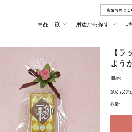
店舗情報はこ
商品一覧
用途から探す
ご
新商品
夏の贈り物（お中元
季節のお菓子
他）
栗水ようかん
純栗ようかん
【ラ
ご家庭用・プチギフ
ひとくち栗ようかん
純栗かの子
ようか
慶事
善光寺落雁
花逢瀬（はな
弔事
栗どらやき
美菓月
価格:
栗菓詰合せ
ひとくち詰合
紙袋 (必須)
フィナンシェ
ダコワーズ
焼菓子詰合せ
リーフパイ
数量:
栗おこわ（冷凍）
栗ペースト
栗の渋皮煮
ビン詰め