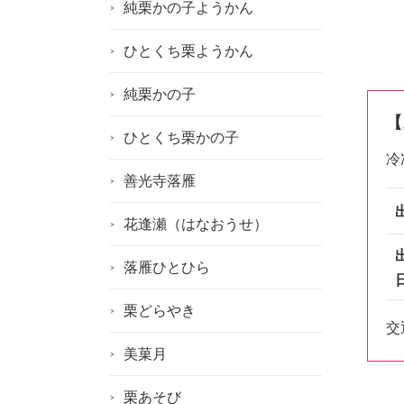
純栗かの子ようかん
ひとくち栗ようかん
純栗かの子
【
ひとくち栗かの子
冷
善光寺落雁
花逢瀬（はなおうせ）
落雁ひとひら
栗どらやき
交
美菓月
栗あそび