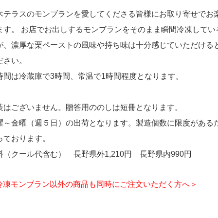
木テラスのモンブランを愛してくださる皆様にお取り寄せでお
ます。 お店でお出しするモンブランをそのまま瞬間冷凍してい
が、濃厚な栗ペーストの風味や持ち味は十分感じていただける
ださい。
時間は冷蔵庫で3時間、常温で1時間程度となります。
装はございません。贈答用ののしは短冊となります。
曜～金曜（週５日）の出荷となります。製造個数に限度がある
っております。
料（クール代含む） 長野県外1,210円 長野県内990円
冷凍モンブラン以外の商品も同時にご注文いただく方へ＞