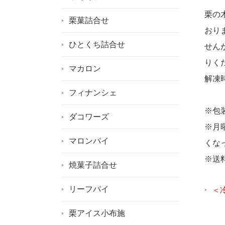
栗の
栗菓詰合せ
おり
ひとくち詰合せ
せん
りく
マカロン
解凍
フィナンシェ
※包
ダコワーズ
※月
マロンパイ
くな
※送
焼菓子詰合せ
リーフパイ
＜
栗アイス小布施