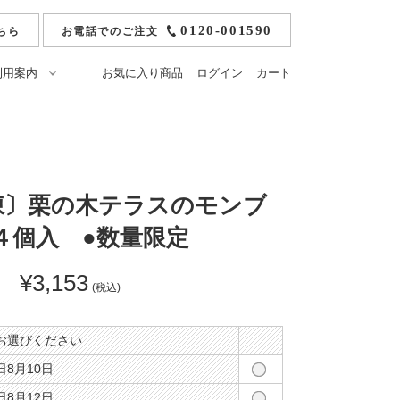
0120-001590
ちら
お電話でのご注文
利用案内
お気に入り商品
ログイン
カート
ご注文方法
冷凍モンブラン
お支払いについて
純栗かの子ようかん
ト
送料・配送・返品につ
ひとくち栗かの子
いて
凍〕栗の木テラスのモンブ
おうせ）
落雁ひとひら
のし・ギフト包装・紙
袋について
４個入 ●数量限定
栗あそび
よくあるご質問
せ
マカロン
¥3,153
原材料
マロンパイ
(税込)
栄養成分表
栗アイス小布施
栗みつ
お選びください
8月10日
8月12日