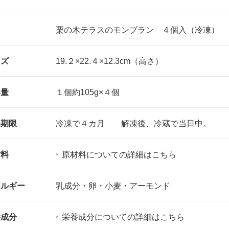
名
栗の木テラスのモンブラン ４個入（冷凍）
イズ
19.２×22.４×12.3cm（高さ）
容量
１個約105g×４個
味期限
冷凍で４カ月 解凍後、冷蔵で当日中。
材料
原材料についての詳細はこちら
レルギー
乳成分・卵・小麦・アーモンド
養成分
栄養成分についての詳細はこちら