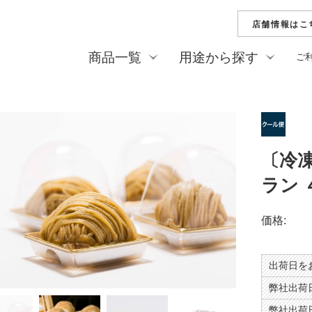
店舗情報はこ
商品一覧
用途から探す
ご
新商品
夏の贈り物（お中元
季節のお菓子
他）
栗水ようかん
純栗ようかん
ご家庭用・プチギフ
ひとくち栗ようかん
純栗かの子
慶事
〔冷
善光寺落雁
花逢瀬（はな
弔事
ラン 
栗どらやき
美菓月
栗菓詰合せ
ひとくち詰合
価格:
フィナンシェ
ダコワーズ
焼菓子詰合せ
リーフパイ
栗おこわ（冷凍）
栗ペースト
出荷日を
栗の渋皮煮
ビン詰め
弊社出荷日
弊社出荷日