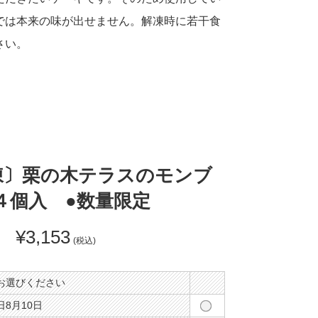
では本来の味が出せません。解凍時に若干食
さい。
凍〕栗の木テラスのモンブ
４個入 ●数量限定
¥3,153
(税込)
お選びください
8月10日