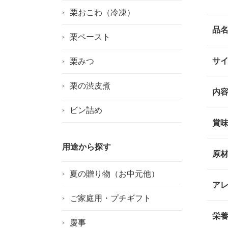
栗おこわ（冷凍）
品
栗ペースト
サ
栗みつ
栗の渋皮煮
内
ビン詰め
賞
用途から探す
原
夏の贈り物（お中元他）
ア
ご家庭用・プチギフト
栄
慶事