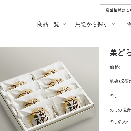
店舗情報はこ
商品一覧
用途から探す
ご
新商品
夏の贈り物（お中元
季節のお菓子
他）
栗水ようかん
純栗ようかん
栗どら
ご家庭用・プチギフ
ひとくち栗ようかん
純栗かの子
慶事
価格:
善光寺落雁
花逢瀬（はな
弔事
栗どらやき
美菓月
紙袋 (必須)
栗菓詰合せ
ひとくち詰合
フィナンシェ
ダコワーズ
のし:
焼菓子詰合せ
リーフパイ
のしの場所
栗おこわ（冷凍）
栗ペースト
栗の渋皮煮
ビン詰め
のし名入れ