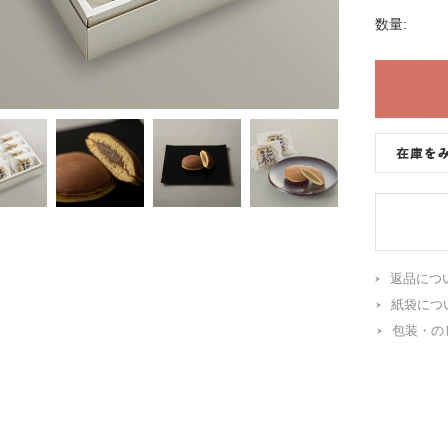
数量:
返品につ
紙袋につ
包装・の