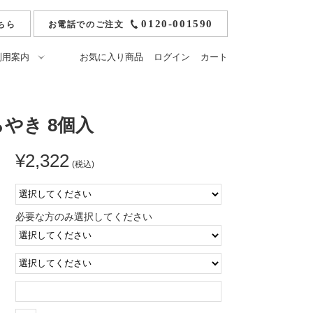
0120-001590
ちら
お電話でのご注文
利用案内
お気に入り商品
ログイン
カート
ご注文方法
冷凍モンブラン
お支払いについて
純栗かの子ようかん
やき 8個入
ト
送料・配送・返品につ
ひとくち栗かの子
いて
¥2,322
おうせ）
落雁ひとひら
(税込)
のし・ギフト包装・紙
袋について
栗あそび
:
よくあるご質問
せ
マカロン
必要な方のみ選択してください
原材料
マロンパイ
栄養成分表
栗アイス小布施
:
栗みつ
: