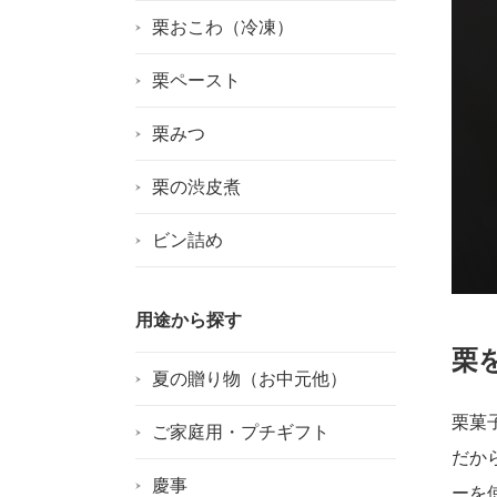
栗おこわ（冷凍）
栗ペースト
栗みつ
栗の渋皮煮
ビン詰め
用途から探す
栗
夏の贈り物（お中元他）
栗菓
ご家庭用・プチギフト
だか
慶事
ーを