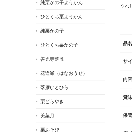
純栗かの子ようかん
うれ
ひとくち栗ようかん
純栗かの子
品
ひとくち栗かの子
善光寺落雁
サ
花逢瀬（はなおうせ）
内
落雁ひとひら
賞
栗どらやき
保
美菓月
栗あそび