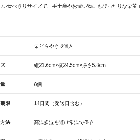
しい食べきりサイズで、手土産やお遣い物にもぴったりな栗菓
名
栗どらやき 8個入
イズ
縦21.6cm×横24.5cm×厚さ5.8cm
容量
8個
味期限
14日間（発送日含む）
管方法
高温多湿を避け常温で保存